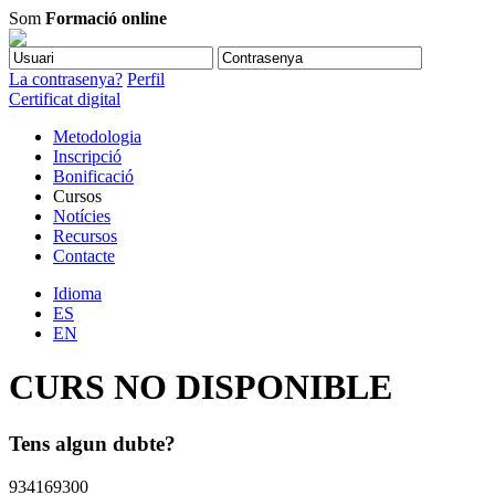
Som
Formació online
La contrasenya?
Perfil
Certificat digital
Metodologia
Inscripció
Bonificació
Cursos
Notícies
Recursos
Contacte
Idioma
ES
EN
CURS NO DISPONIBLE
Tens algun dubte?
934169300