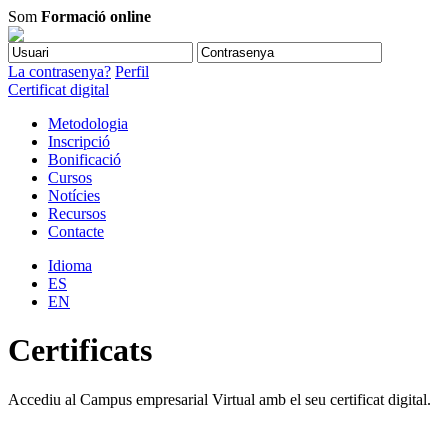
Som
Formació online
La contrasenya?
Perfil
Certificat digital
Metodologia
Inscripció
Bonificació
Cursos
Notícies
Recursos
Contacte
Idioma
ES
EN
Certificats
Accediu al Campus empresarial Virtual amb el seu certificat digital.