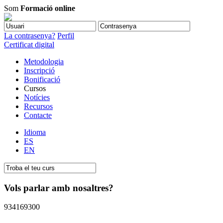
Som
Formació online
La contrasenya?
Perfil
Certificat digital
Metodologia
Inscripció
Bonificació
Cursos
Notícies
Recursos
Contacte
Idioma
ES
EN
Vols parlar amb nosaltres?
934169300