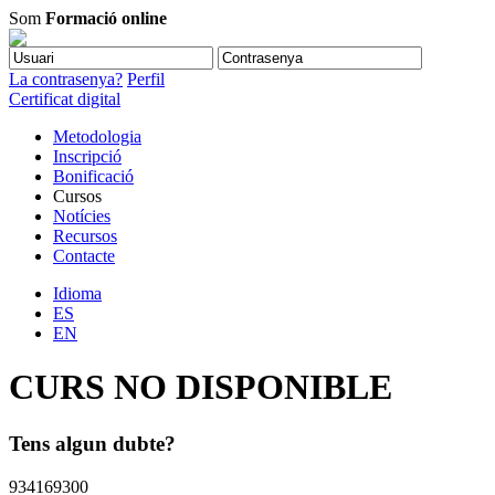
Som
Formació online
La contrasenya?
Perfil
Certificat digital
Metodologia
Inscripció
Bonificació
Cursos
Notícies
Recursos
Contacte
Idioma
ES
EN
CURS NO DISPONIBLE
Tens algun dubte?
934169300