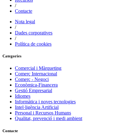
/
Contacte
Nota legal
/
Dades corporatives
/
Política de cookies
Categories
Comercial i Màrqueting
Comerç Internacional
Comerç - Negoci
Econòmica-Financera
Gestió Empresarial
Idiomes
Informàtica i noves tecnologies
Intel·ligència Artificial
Personal i Recursos Humans
Qualitat, prevenció i medi ambient
Contacte