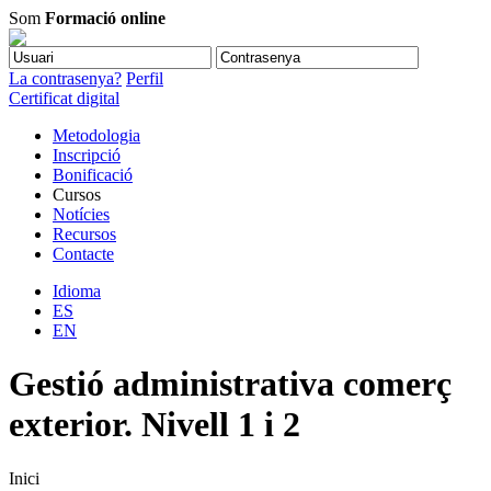
Som
Formació online
La contrasenya?
Perfil
Certificat digital
Metodologia
Inscripció
Bonificació
Cursos
Notícies
Recursos
Contacte
Idioma
ES
EN
Gestió administrativa comerç
exterior. Nivell 1 i 2
Inici