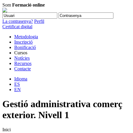
Som
Formació online
La contrasenya?
Perfil
Certificat digital
Metodologia
Inscripció
Bonificació
Cursos
Notícies
Recursos
Contacte
Idioma
ES
EN
Gestió administrativa comerç
exterior. Nivell 1
Inici