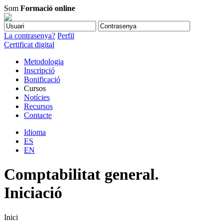
Som
Formació online
La contrasenya?
Perfil
Certificat digital
Metodologia
Inscripció
Bonificació
Cursos
Notícies
Recursos
Contacte
Idioma
ES
EN
Comptabilitat general.
Iniciació
Inici