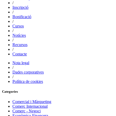
/
Inscripció
/
Bonificació
/
Cursos
/
Notícies
/
Recursos
/
Contacte
Nota legal
/
Dades corporatives
/
Política de cookies
Categories
Comercial i Màrqueting
Comerç Internacional
Comerç - Negoci
Econòmica-Financera