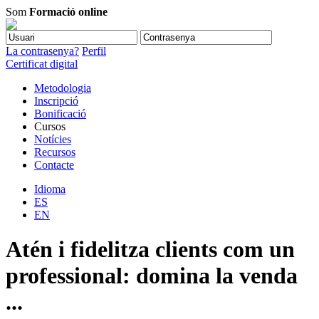
Som
Formació online
La contrasenya?
Perfil
Certificat digital
Metodologia
Inscripció
Bonificació
Cursos
Notícies
Recursos
Contacte
Idioma
ES
EN
Atén i fidelitza clients com un
professional: domina la venda
...