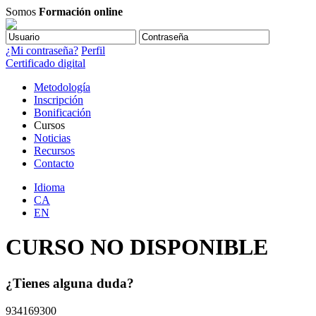
Somos
Formación online
¿Mi contraseña?
Perfil
Certificado digital
Metodología
Inscripción
Bonificación
Cursos
Noticias
Recursos
Contacto
Idioma
CA
EN
CURSO NO DISPONIBLE
¿Tienes alguna duda?
934169300