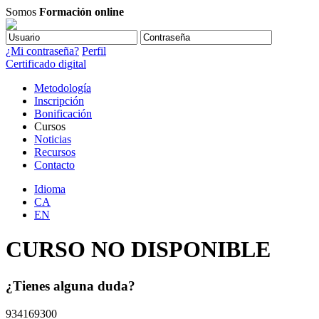
Somos
Formación online
¿Mi contraseña?
Perfil
Certificado digital
Metodología
Inscripción
Bonificación
Cursos
Noticias
Recursos
Contacto
Idioma
CA
EN
CURSO NO DISPONIBLE
¿Tienes alguna duda?
934169300