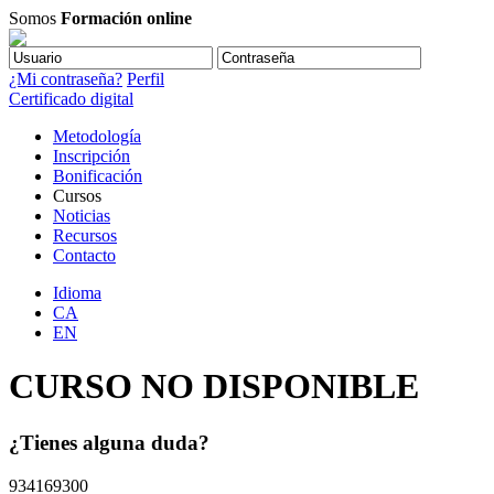
Somos
Formación online
¿Mi contraseña?
Perfil
Certificado digital
Metodología
Inscripción
Bonificación
Cursos
Noticias
Recursos
Contacto
Idioma
CA
EN
CURSO NO DISPONIBLE
¿Tienes alguna duda?
934169300