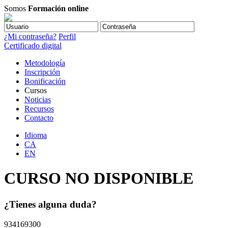
Somos
Formación online
¿Mi contraseña?
Perfil
Certificado digital
Metodología
Inscripción
Bonificación
Cursos
Noticias
Recursos
Contacto
Idioma
CA
EN
CURSO NO DISPONIBLE
¿Tienes alguna duda?
934169300