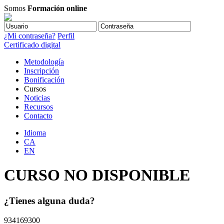
Somos
Formación online
¿Mi contraseña?
Perfil
Certificado digital
Metodología
Inscripción
Bonificación
Cursos
Noticias
Recursos
Contacto
Idioma
CA
EN
CURSO NO DISPONIBLE
¿Tienes alguna duda?
934169300