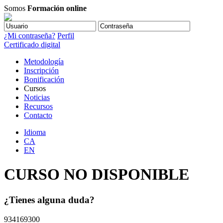
Somos
Formación online
¿Mi contraseña?
Perfil
Certificado digital
Metodología
Inscripción
Bonificación
Cursos
Noticias
Recursos
Contacto
Idioma
CA
EN
CURSO NO DISPONIBLE
¿Tienes alguna duda?
934169300