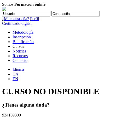
Somos
Formación online
¿Mi contraseña?
Perfil
Certificado digital
Metodología
Inscripción
Bonificación
Cursos
Noticias
Recursos
Contacto
Idioma
CA
EN
CURSO NO DISPONIBLE
¿Tienes alguna duda?
934169300