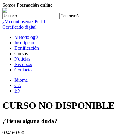
Somos
Formación online
¿Mi contraseña?
Perfil
Certificado digital
Metodología
Inscripción
Bonificación
Cursos
Noticias
Recursos
Contacto
Idioma
CA
EN
CURSO NO DISPONIBLE
¿Tienes alguna duda?
934169300